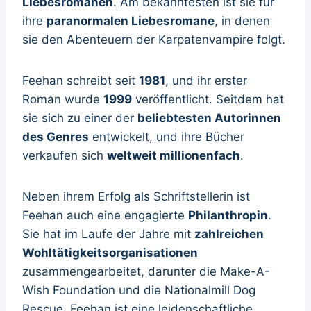
Liebesromanen
. Am bekanntesten ist sie für
ihre
paranormalen Liebesromane
, in denen
sie den Abenteuern der Karpatenvampire folgt.
Feehan schreibt seit
1981
, und ihr erster
Roman wurde
1999
veröffentlicht. Seitdem hat
sie sich zu einer der
beliebtesten Autorinnen
des Genres
entwickelt, und ihre Bücher
verkaufen sich
weltweit millionenfach
.
Neben ihrem Erfolg als Schriftstellerin ist
Feehan auch eine engagierte
Philanthropin
.
Sie hat im Laufe der Jahre mit
zahlreichen
Wohltätigkeitsorganisationen
zusammengearbeitet, darunter die Make-A-
Wish Foundation und die Nationalmill Dog
Rescue. Feehan ist eine leidenschaftliche