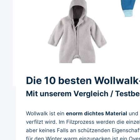
Die 10 besten Wollwalk
Mit unserem Vergleich / Testb
Wollwalk ist ein
enorm dichtes Material
und e
verfilzt wird. Im Filzprozess werden die einz
aber keines Falls an schützenden Eigenscha
für den Winter warm einzupacken ist ein Over