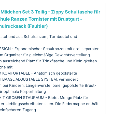
Mädchen Set 3 Teilig - Zippy Schultasche für
chule Ranzen Tornister mit Brustgurt -
ulrucksack (Faultier)
stehend aus Schulranzen , Turnbeutel und
GN - Ergonomischer Schulranzen mit drei separaten
m Organizer für gleichmäßige Gewichtsverteilung.
 ausreichend Platz für Trinkflasche und Kleinigkeiten.
he mit...
KOMFORTABEL - Anatomisch gepolsterte
em BAAGL ADJUSTABLE SYSTEM; verhindert
ei Kindern. Längenverstellbare, gepolsterte Brust-
ür optimale Körperhaltung
 GROẞEN STAURAUM - Bietet Menge Platz für
rer Lieblingsschreibutensilien. Die Federmappe enthält
 einfacheren Zugang