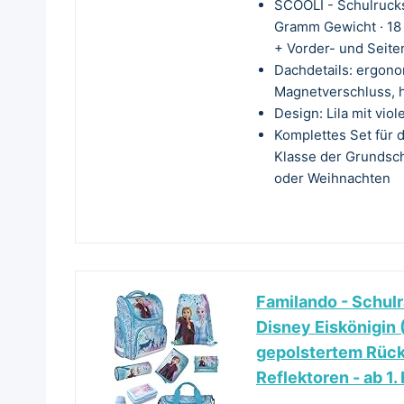
SCOOLI - Schulrucks
Gramm Gewicht · 18 
+ Vorder- und Seit
Dachdetails: ergono
Magnetverschluss, h
Design: Lila mit vio
Komplettes Set für 
Klasse der Grundsch
oder Weihnachten
Familando - Schulr
Disney Eiskönigin 
gepolstertem Rücke
Reflektoren - ab 1.