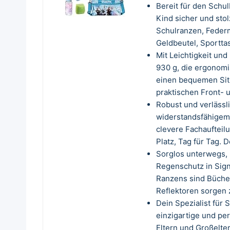
Bereit für den Schul
Kind sicher und stol
Schulranzen, Federm
Geldbeutel, Sporttas
Mit Leichtigkeit un
930 g, die ergonomi
einen bequemen Sitz
praktischen Front- 
Robust und verlässli
widerstandsfähigem 
clevere Fachaufteilu
Platz, Tag für Tag. 
Sorglos unterwegs, 
Regenschutz in Sig
Ranzens sind Bücher
Reflektoren sorgen z
Dein Spezialist für
einzigartige und pe
Eltern und Großelte