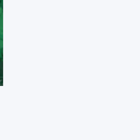
Mädchen ab der 1. Klasse
Die 3 besten Schulranzen für
Mädchen ab der 5. Klasse
Die 3 besten einfarbigen Schulranzen
für Mädchen
Die Bestseller
Die 3 neuesten Produkte
Aktuelle Angebote