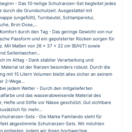
beginn - Das 10-teilige Schulranzen-Set begleitet jedes
z durch die Grundschulzeit. Ausgestattet mit
appe (ungefüllt), Turnbeutel, Schlamperetui,
che, Brot-Dose,...
d Komfort durch den Tag - Das geringe Gewicht von nur
sche Passform und ein gepolsterter Rücken sorgen für
. Mit Maßen von 26 x 37 x 22 cm (B/H/T) sowie
und Seitentaschen...
ch im Alltag - Dank stabiler Verarbeitung und
Material ist der Ranzen besonders robust. Durch die
ng mit 15 Litern Volumen bleibt alles sicher an seinem
Der 2-Wege...
bei jedem Wetter - Durch den mitgelieferten
nalfarbe und das wasserabweisende Material des
, Hefte und Stifte vor Nässe geschützt. Gut sichtbare
usätzlich für mehr...
 Schulranzen-Sets - Die Marke Familando steht für
rfekt abgestimmte Schulranzen-Sets. Wir möchten
rn entlasten, indem wir ihnen hochwertige