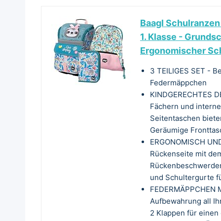
Baagl Schulranzen 
1. Klasse - Grunds
Ergonomischer Sch
3 TEILIGES SET - Be
Federmäppchen
KINDGERECHTES DESI
Fächern und interne
Seitentaschen bieten
Geräumige Fronttasc
ERGONOMISCH UND 
Rückenseite mit d
Rückenbeschwerden b
und Schultergurte f
FEDERMÄPPCHEN MIT
Aufbewahrung all Ih
2 Klappen für einen