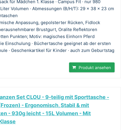
ack für Mädchen 1. Klasse · Campus Fit · nur 980
Liter Volumen · Abmessungen (B/H/T): 29 x 38 x 23 cm
entaschen
mische Anpassung, gepolsterter Rücken, Fidlock
erausnehmbarer Brustgurt, Oralite Reflektoren
letten Punkten; Motiv: magisches Einhorn Pferd
die Einschulung · Büchertasche geeignet ab der ersten
ule · Geschenkartikel für Kinder · auch zum Geburtstag
Produkt ansehen
anzen Set CLOU - 9-teilig mit Sporttasche -
(Frozen) - Ergonomisch, Stabil & mit
n - 930g leicht - 15L Volumen - Mit
 Klasse