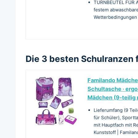
TURNBEUTEL FÜR AL
festem abwaschbarem
Wetterbedingungen
Die 3 besten Schulranzen 
Familando Mädchen
Schultasche · ergo
Mädchen (9-teilig 
Lieferumfang (9 Teil
für Schüler), Sportt
mit Hauptfach mit R
Kunststoff | Familand