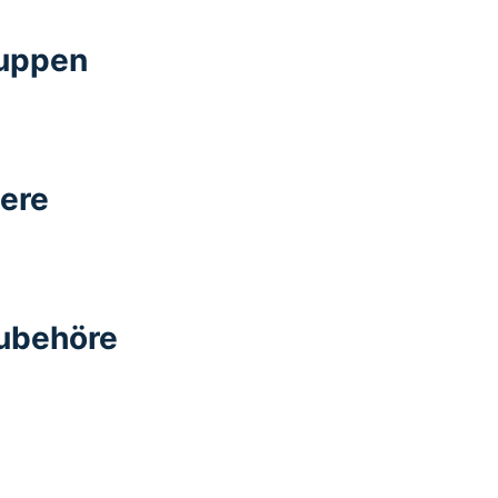
Puppen
iere
Zubehöre